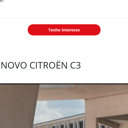
Transmissão
: Manual de 5
marchas
Tenho interesse
 NOVO CITROËN C3