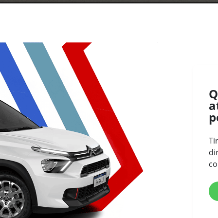
Q
a
p
Ti
di
co