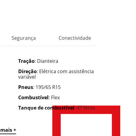
Segurança
Conectividade
Tração
: Dianteira
Direção
: Elétrica com assistência
variável
Pneus
: 195/65 R15
Combustível
: Flex
Tanque de combustível
: 47 litros
Porta-malas
: 315 litros
Portas
: 4
 mais +