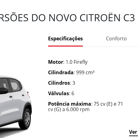
RSÕES DO NOVO CITROËN C3
Especificações
Conforto
Motor
: 1.0 Firefly
Cilindrada
: 999 cm³
Cilindros
: 3
Válvulas
: 6
Potência máxima
: 75 cv (E) e 71
cv (G) a 6.000 rpm
Torque máximo
: 10,7 kgf.m a
3.250 rpm (E) e 10,0 kgf.m a 3.250
rpm (G)
Ver