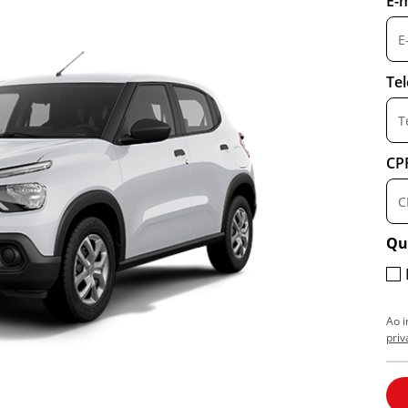
E-m
0
Te
CP
Qu
Ao 
priv